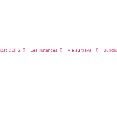
icat DEFIS
Les instances
Vie au travail
Juridi