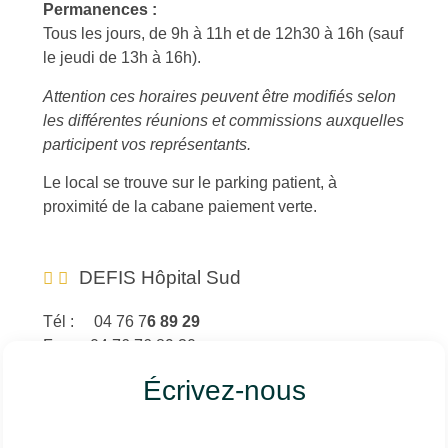
Permanences :
Tous les jours, de 9h à 11h et de 12h30 à 16h (sauf
le jeudi de 13h à 16h).
Attention ces horaires peuvent être modifiés selon
les différentes réunions et commissions auxquelles
participent vos représentants.
Le local se trouve sur le parking patient, à
proximité de la cabane paiement verte.
DEFIS Hôpital Sud
Tél : 04 76 7
6 89 29
Fax : 04 76 76 89 30
E-mail : DefisSud@chu-grenoble.fr
Écrivez-nous
Permanences :
Lundi et Mardi – 8h30 à 16h.