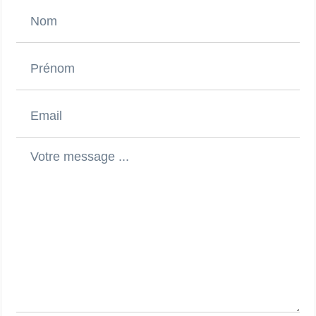
Jeudi – 8h30 à 12h
Attention ces horaires peuvent être modifiés selon
les différentes réunions et commissions auxquelles
participent vos représentants.
Le local se trouve au niveau 0 du bâtiment
principal, dans le couloir donnant accès aux
vestiaires du personnel, à côté des autres locaux
syndicaux.