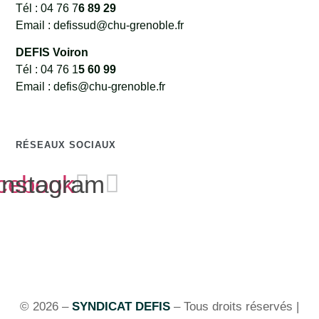
Tél : 04 76 7
6 89 29
Email : defissud@chu-grenoble.fr
DEFIS Voiron
Tél : 04 76 1
5 60 99
Email : defis@chu-grenoble.fr
RÉSEAUX SOCIAUX
cebook
Instagram
© 2026 –
SYNDICAT DEFIS
– Tous droits réservés |