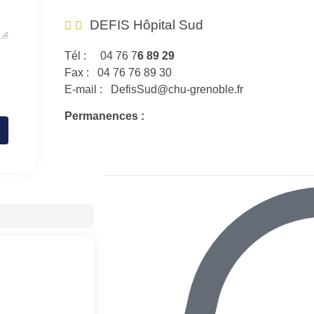
DEFIS Hôpital Sud
Tél : 04 76 7
6 89 29
s
Fax : 04 76 76 89 30
E-mail : DefisSud@chu-grenoble.fr
Permanences :
Lundi et Mardi – 8h30 à 16h.
Jeudi – 8h30 à 12h
Attention ces horaires peuvent être modifiés selon 
commissions auxquelles participent vos représent
Le local se trouve au niveau 0 du bâtiment princip
aux vestiaires du personnel, à côté des autres loc