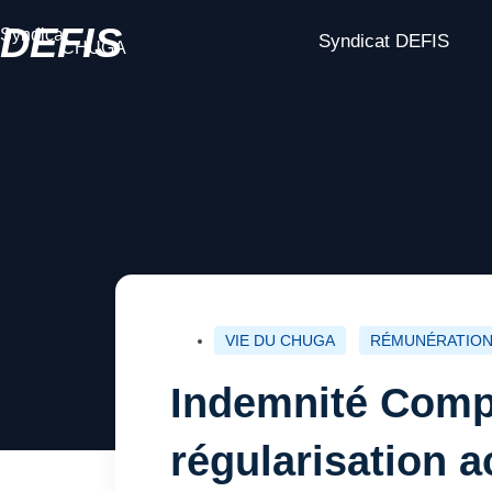
DEFIS
Syndicat
Syndicat DEFIS
CHUGA
VIE DU CHUGA
RÉMUNÉRATIO
Indemnité Compe
régularisation a