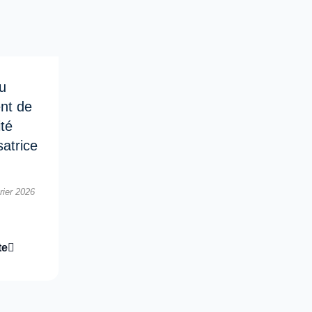
u
nt de
ité
atrice
rier 2026
te