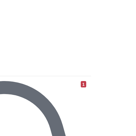
les différentes réunions et
ants.
1
al, dans le couloir donnant accès
aux syndicaux.