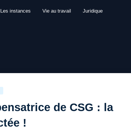
Les instances
Vie au travail
Juridique
N
nsatrice de CSG : la
ctée !