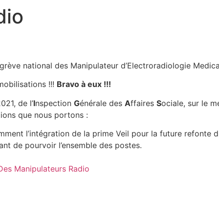
dio
grève national des Manipulateur d’Electroradiologie Medic
obilisations !!!
Bravo à eux !!!
021, de l’
I
nspection
G
énérale des
A
ffaires
S
ociale, sur le 
ions que nous portons :
mment l’intégration de la prime Veil pour la future refonte 
nt de pourvoir l’ensemble des postes.
Des Manipulateurs Radio